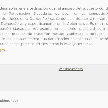
 desarrollar una investigación que, al amparo del supuesto don
 la Participación Ciudadana, es decir en su composició
ento teórico de la Ciencia Política, se pueda entender la relevanc
ón Democrática, y específicamente en la Gobernanza. Es decir, 
ipación ciudadana representa un elemento sustancial para 
s de proceso de transición (desde gobiernos autoritarios)
ente estudio a enmarcar a la participación ciudadana en su for
en una de sus particularidades, como lo es la gobernanza.
ital
Ver documento
cción(ones)