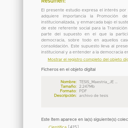
Resumen:
El presente estudio expresa el interés por
adquiere importancia la Promoción de
institucionalizada, y enmarcada bajo el sust
de este referente social para la Transici
parte del supuesto en el que la partic
democracia, sobre todo en aquellos caso
consolidación. Este supuesto lleva al pres
institucional y a entender a la democracia 
Mostrar el registro completo del objeto dig
Ficheros en el objeto digital
Nombre:
TESIS_Maestria_JE ...
Tamaño:
2.247Mb
Formato:
PDF
Descripción:
archivo de tesis
Este ítem aparece en la(s) siguiente(s) cole
[415]
Científica