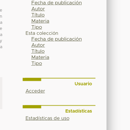
Fecha de publicación
Autor
de
Título
n
Materia
ia
Tipo
se
Esta colección
la
Fecha de publicación
 y
Autor
ma
Título
Materia
Tipo
Usuario
Acceder
Estadísticas
Estadísticas de uso