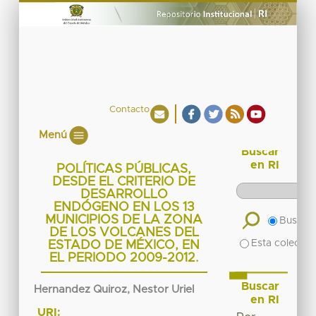
Contacto
Menú
Buscar
en RI
POLÍTICAS PÚBLICAS,
DESDE EL CRITERIO DE
DESARROLLO
ENDÓGENO EN LOS 13
MUNICIPIOS DE LA ZONA
Buscar 
DE LOS VOLCANES DEL
Esta colecció
ESTADO DE MÉXICO, EN
EL PERIODO 2009-2012.
Buscar
Hernandez Quiroz, Nestor Uriel
en RI
URI: