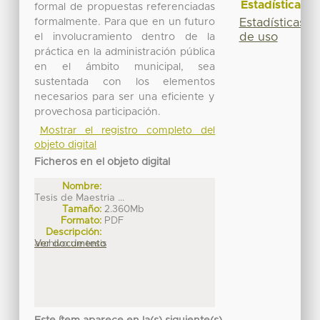
Estadísticas
formal de propuestas referenciadas
formalmente. Para que en un futuro
Estadísticas
de uso
el involucramiento dentro de la
práctica en la administración pública
en el ámbito municipal, sea
sustentada con los elementos
necesarios para ser una eficiente y
provechosa participación.
Mostrar el registro completo del
objeto digital
Ficheros en el objeto digital
Nombre:
Tesis de Maestria ...
Tamaño:
2.360Mb
Formato:
PDF
Descripción:
archivo de tesis
Ver documento