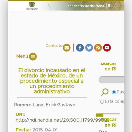
Contacto
Menú
Buscar
en RI
El divorcio incausado en el
estado de México, de un
procedimiento especial a
un procedimiento
administrativo
Buscar 
Esta colecció
Romero Luna, Erick Gustavo
URI:
Buscar
http://hdl.handle.net/20.500.11799/99023
en RI
Fecha:
2015-04-01