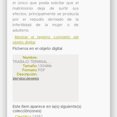
el único que podía solicitar que el
matrimonio deja de surtir sus
efectos; principalmente se producía
por el repudio derivado de la
infertilidad de la mujer o de
adulterio.
Mostrar el registro completo del
objeto digital
Ficheros en el objeto digital
Nombre:
TRABAJO TERMINAL ...
Tamaño:
1.504Mb
Formato:
PDF
Descripción:
archivo de tesis
Ver documento
Este ítem aparece en la(s) siguiente(s)
colección(ones)
[415]