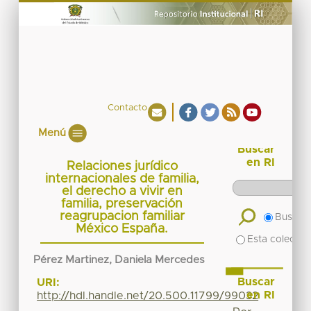
Contacto
Menú
Buscar
en RI
Relaciones jurídico
internacionales de familia,
el derecho a vivir en
familia, preservación
reagrupacion familiar
Buscar 
México España.
Esta colecció
Pérez Martinez, Daniela Mercedes
Buscar
URI:
en RI
http://hdl.handle.net/20.500.11799/99032