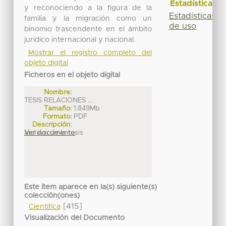
Estadísticas
y reconociendo a la figura de la
Estadísticas
familia y la migración como un
de uso
binomio trascendente en el ámbito
jurídico internacional y nacional.
Mostrar el registro completo del
objeto digital
Ficheros en el objeto digital
Nombre:
TESIS RELACIONES ...
Tamaño:
1.849Mb
Formato:
PDF
Descripción:
archivo de la tesis
Ver documento
Este ítem aparece en la(s) siguiente(s)
colección(ones)
[415]
Científica
Visualización del Documento