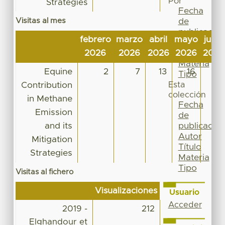
Por
Strategies
Fecha
Visitas al mes
de
publicación
febrero
marzo
abril
mayo
junio
Autor
2026
2026
2026
2026
2026
Título
Materia
Equine
2
7
13
16
10
Tipo
Contribution
Esta
colección
in Methane
Fecha
Emission
de
and its
publicación
Autor
Mitigation
Título
Strategies
Materia
Tipo
Visitas al fichero
Visualizaciones
Usuario
Acceder
2019 -
212
Elghandour et