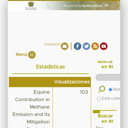
Contacto
Menú
Buscar
Estadísticas
en RI
Visualizaciones
Buscar 
Equine
103
Esta colecció
Contribution in
Methane
Emission and its
Buscar
en RI
Mitigation