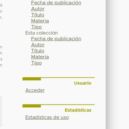
Fecha de publicación
ía
Autor
Su
Título
o,
Materia
Tipo
Esta colección
Fecha de publicación
Autor
an
Título
ón
Materia
os
Tipo
un
Usuario
Acceder
Estadísticas
Estadísticas de uso