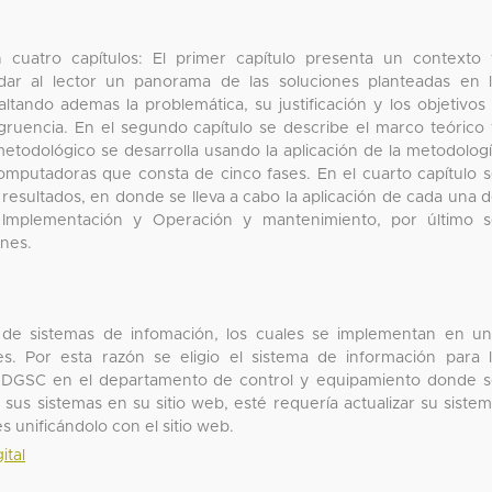
n cuatro capítulos: El primer capítulo presenta un contexto
ar al lector un panorama de las soluciones planteadas en 
ltando ademas la problemática, su justificación y los objetivos
ngruencia. En el segundo capítulo se describe el marco teórico
etodológico se desarrolla usando la aplicación de la metodolog
mputadoras que consta de cinco fases. En el cuarto capítulo 
 resultados, en donde se lleva a cabo la aplicación de cada una 
ón, Implementación y Operación y mantenimiento, por último 
nes.
os de sistemas de infomación, los cuales se implementan en u
 Por esta razón se eligio el sistema de información para 
 la DGSC en el departamento de control y equipamiento donde 
sus sistemas en su sitio web, esté requería actualizar su siste
s unificándolo con el sitio web.
ital