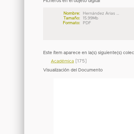
Ficheros en el objeto digital
Nombre:
Hernández Arias ...
Tamaño:
15.99Mb
Formato:
PDF
Este ítem aparece en la(s) siguiente(s) cole
[175]
Académica
Visualización del Documento