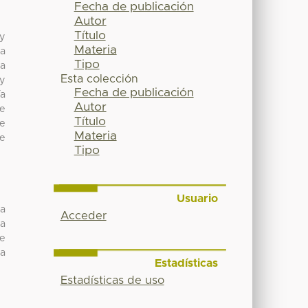
Fecha de publicación
Autor
Título
 y
Materia
la
Tipo
 a
Esta colección
 y
Fecha de publicación
ía
Autor
se
Título
de
Materia
se
Tipo
Usuario
na
Acceder
la
se
ma
Estadísticas
Estadísticas de uso