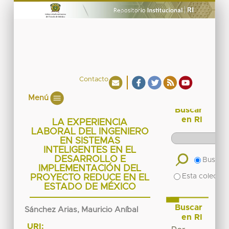
Contacto
Menú
Buscar
en RI
LA EXPERIENCIA
LABORAL DEL INGENIERO
EN SISTEMAS
INTELIGENTES EN EL
DESARROLLO E
Buscar 
IMPLEMENTACIÓN DEL
Esta colecció
PROYECTO REDUCE EN EL
ESTADO DE MÉXICO
Buscar
Sánchez Arias, Mauricio Aníbal
en RI
URI: