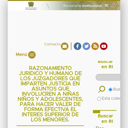
Contacto
Menú
Buscar
en RI
RAZONAMIENTO
JURIDICO Y HUMANO DE
LOS JUZGADORES QUE
IMPARTEN JUSTICIA EN
ASUNTOS QUE
Buscar 
INVOLUCREN A NIÑAS
Esta colecció
NIÑOS Y ADOLESCENTES,
PARA HACER VALER DE
FORMA EFECTIVA EL
INTERES SUPERIOR DE
Buscar
LOS MENORES.
en RI