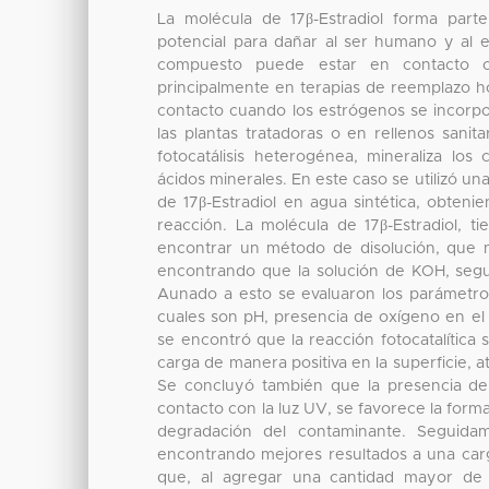
La molécula de 17β-Estradiol forma part
potencial para dañar al ser humano y al e
compuesto puede estar en contacto c
principalmente en terapias de reemplazo h
contacto cuando los estrógenos se incorpo
las plantas tratadoras o en rellenos sani
fotocatálisis heterogénea, mineraliza l
ácidos minerales. En este caso se utilizó una
de 17β-Estradiol en agua sintética, obten
reacción. La molécula de 17β-Estradiol, t
encontrar un método de disolución, que no 
encontrando que la solución de KOH, segui
Aunado a esto se evaluaron los parámetros
cuales son pH, presencia de oxígeno en el 
se encontró que la reacción fotocatalítica 
carga de manera positiva en la superficie, a
Se concluyó también que la presencia de
contacto con la luz UV, se favorece la form
degradación del contaminante. Seguidame
encontrando mejores resultados a una car
que, al agregar una cantidad mayor de c