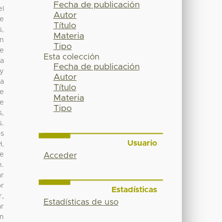
Fecha de publicación
el
Autor
te
Título
,
Materia
en
Tipo
de
Esta colección
la
Fecha de publicación
 y
Autor
la
Título
de
Materia
ue
Tipo
s,
s.
os
Usuario
H,
se
Acceder
n.
ar
or
Estadísticas
r,
Estadísticas de uso
ar
ón