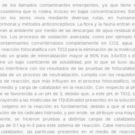
e de los llamados contaminantes emergentes, ya que tiene 
cosistema que lo rodea, incluso en bajas concentraciones. Es
on los seres vivos mediante diversas rutas, en humanos
ormonal y métodos anticonceptivos. La flora y la fauna entran 
ran al ambiente por medio de las descargas de agua residual 
tarios. Los procesos de oxidación avanzada, como por ejemplo 
os contaminantes convirtiéndolos completamente en CO2, agua
 reacción fotocatalítica con TiO2 para la eliminación de la molécu
iendo un grado de mineralización mayor al 90% tras 3.6x103 s 
iene un bajo coeficiente de solubilidad, por lo que se tuvo q
interfiriera con los resultados de las pruebas de fotocatálisi
da de un proceso de neutralización, cumplía con los requisito
 de reacción, que más influyen en el proceso fotocatalítico, l
medio y carga de catalizador en la reacción. Con respecto al p
se ve favorecida a un pH de 3, debido que, a este pH, el TiO2, 
trayendo a las moléculas de 17β-Estradiol presentes en la solució
 oxígeno en la reacción es fundamental, debido a que al est
ación de los radicales hidroxilo, y por ende, se atribuye una may
nte, se hicieron pruebas a distintas cargas de catalizado
ga de 0.1 kg·m-3 para este sistema de reacción. Cabe mencion
atalizador, las partículas presentes en el medio de reacci