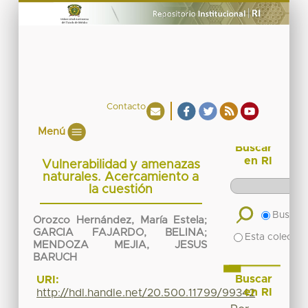
Contacto
Menú
Buscar
en RI
Vulnerabilidad y amenazas
naturales. Acercamiento a
la cuestión
Buscar 
Orozco Hernández, María Estela
;
GARCIA FAJARDO, BELINA
;
Esta colecció
MENDOZA MEJIA, JESUS
BARUCH
Buscar
URI:
en RI
http://hdl.handle.net/20.500.11799/99342