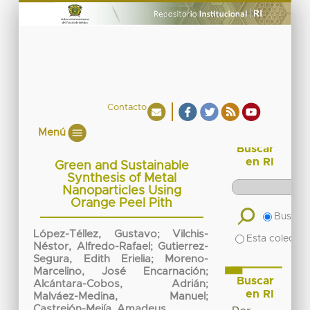
Contacto
Menú
Buscar
en RI
Green and Sustainable
Synthesis of Metal
Nanoparticles Using
Orange Peel Pith
Buscar 
López-Téllez, Gustavo
;
Vilchis-
Esta colecció
Néstor, Alfredo-Rafael
;
Gutierrez-
Segura, Edith Erielia
;
Moreno-
Marcelino, José Encarnación
;
Buscar
Alcántara-Cobos, Adrián
;
en RI
Malváez-Medina, Manuel
;
Castrejón-Mejía, Amadeus