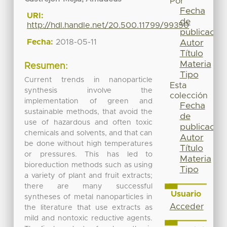
Por
Fecha
URI:
de
http://hdl.handle.net/20.500.11799/99350
publicación
Fecha:
2018-05-11
Autor
Título
Materia
Resumen:
Tipo
Current trends in nanoparticle
Esta
synthesis involve the
colección
implementation of green and
Fecha
sustainable methods, that avoid the
de
use of hazardous and often toxic
publicación
chemicals and solvents, and that can
Autor
be done without high temperatures
Título
or pressures. This has led to
Materia
bioreduction methods such as using
Tipo
a variety of plant and fruit extracts;
there are many successful
Usuario
syntheses of metal nanoparticles in
Acceder
the literature that use extracts as
mild and nontoxic reductive agents.