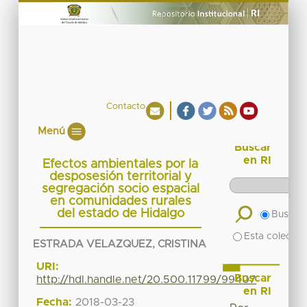
Contacto
Menú
Buscar
en RI
Efectos ambientales por la
desposesión territorial y
segregación socio espacial
en comunidades rurales
del estado de Hidalgo
Buscar 
Esta colecció
ESTRADA VELAZQUEZ, CRISTINA
URI:
Buscar
http://hdl.handle.net/20.500.11799/99407
en RI
Fecha:
2018-03-23