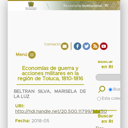
Contacto
Menú
Buscar
en RI
Economías de guerra y
acciones militares en la
región de Toluca, 1810-1816
Buscar 
BELTRAN SILVA, MARISELA DE
LA LUZ
Esta colecció
URI:
http://hdl.handle.net/20.500.11799/99450
Buscar
Fecha:
2018-05
en RI