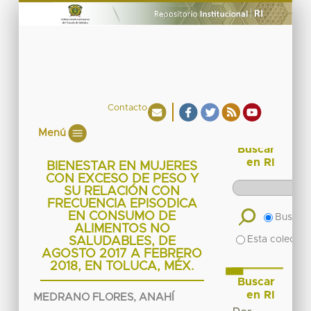
Contacto
Menú
Buscar
en RI
BIENESTAR EN MUJERES
CON EXCESO DE PESO Y
SU RELACIÓN CON
FRECUENCIA EPISODICA
EN CONSUMO DE
Buscar 
ALIMENTOS NO
Esta colecció
SALUDABLES, DE
AGOSTO 2017 A FEBRERO
2018, EN TOLUCA, MÉX.
Buscar
en RI
MEDRANO FLORES, ANAHÍ