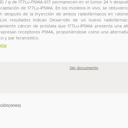
% ID / g de 177Lu-PSMA-617 permanecen en el tumor 24 h despu
captación de 177Lu-iPSMA. En los modelos in vivo, se obtuvier
 h después de la inyección de ambos radiofármacos en raton
 Los resultados indican Desarrollo de un nuevo radiofárma
atamiento cáncer de próstata que 177Lu-iPSMA presenta una al
eexpresan receptores PSMA, proponiéndose como una alternati
o y par teranóstico.
ital
Ver documento
cción(ones)