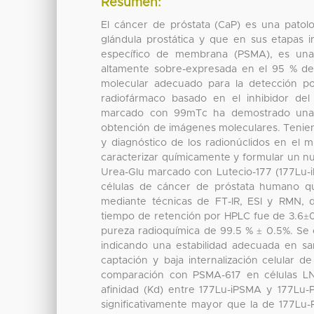
Resumen:
El cáncer de próstata (CaP) es una patol
glándula prostática y que en sus etapas in
específico de membrana (PSMA), es una e
altamente sobre-expresada en el 95 % de 
molecular adecuado para la detección po
radiofármaco basado en el inhibidor del
marcado con 99mTc ha demostrado una al
obtención de imágenes moleculares. Tenien
y diagnóstico de los radionúclidos en el mi
caracterizar químicamente y formular un n
Urea-Glu marcado con Lutecio-177 (177Lu-iPS
células de cáncer de próstata humano q
mediante técnicas de FT-IR, ESI y RMN, 
tiempo de retención por HPLC fue de 3.6±0
pureza radioquímica de 99.5 % ± 0.5%. Se o
indicando una estabilidad adecuada en sa
captación y baja internalización celular d
comparación con PSMA-617 en células LNC
afinidad (Kd) entre 177Lu-iPSMA y 177Lu
significativamente mayor que la de 177Lu-