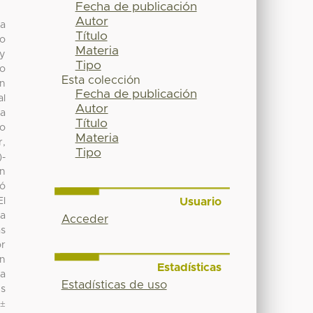
Fecha de publicación
Autor
la
Título
co
Materia
 y
Tipo
co
Esta colección
un
Fecha de publicación
al
Autor
la
Título
co
Materia
r,
Tipo
)-
en
zó
Usuario
El
na
Acceder
as
or
en
Estadísticas
la
Estadísticas de uso
es
 ±