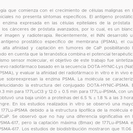
ogía que comienza con el crecimiento de células malignas en 
iciales no presenta síntomas específicos. El antígeno prostáti
nzima expresada en las células epiteliales de la próstata
los cánceres de próstata avanzados, por lo cual, es un blan
r imagen y radioterapia. Recientemente, el ININ desarrolló 
 antígeno prostático específico de membrana (iPSMA), el cu
ta afinidad y captación en tumores de CaP posibilitando 
do en cuenta que la teranóstica combina el potencial terapéuti
smo sensor molecular, el objetivo de este trabajo fue sintetiza
uevo radiofármaco basado en la secuencia DOTA-HYNIC-Lys (NaI
MA), y evaluar la afinidad del radiofármaco in vitro e in vivo 
ue sobreexpresan la enzima PSMA. La molécula se caracteri
delucidando la estructura del conjugado DOTA-HYNIC-iPSMA. 
.3 min para 177LuCl3 y 12.0 ± 0.5 min para 177Lu-iPSMA, con u
btuvó una baja unión a proteínas del 6.5 % ± 1.8 % a las 3 hor
ngre. En los estudios realizados in vitro se observó una may
e 177Lu-iPSMA debido a la estructura lipofílica de la molécula 
aP. Se observó que no hay una diferencia significativa en 
-PSMA-617, pero la captación máxima (Bmax) de 177Lu-iPSMA 
PSMA-617. Los estudios de biodistribución mostraron que 11.06