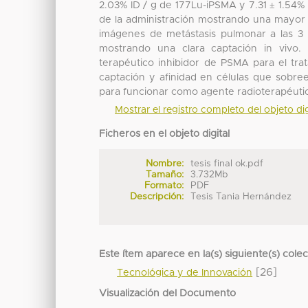
2.03% ID / g de 177Lu-iPSMA y 7.31 ± 1.54
de la administración mostrando una mayor 
imágenes de metástasis pulmonar a las 3
mostrando una clara captación in vivo.
terapéutico inhibidor de PSMA para el tr
captación y afinidad en células que sobr
para funcionar como agente radioterapéutic
Mostrar el registro completo del objeto dig
Ficheros en el objeto digital
Nombre:
tesis final ok.pdf
Tamaño:
3.732Mb
Formato:
PDF
Descripción:
Tesis Tania Hernández
Este ítem aparece en la(s) siguiente(s) cole
[26]
Tecnológica y de Innovación
Visualización del Documento