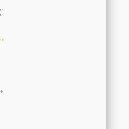
co
el
) o
de