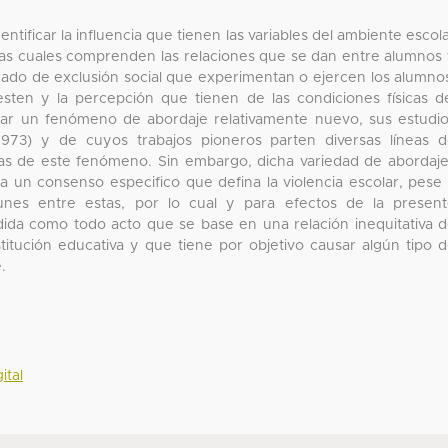
dentificar la influencia que tienen las variables del ambiente escol
 las cuales comprenden las relaciones que se dan entre alumnos
rado de exclusión social que experimentan o ejercen los alumno
ten y la percepción que tienen de las condiciones físicas d
colar un fenómeno de abordaje relativamente nuevo, sus estudi
(1973) y de cuyos trabajos pioneros parten diversas líneas 
cas de este fenómeno. Sin embargo, dicha variedad de abordaj
a un consenso especifico que defina la violencia escolar, pese
omunes entre estas, por lo cual y para efectos de la presen
endida como todo acto que se base en una relación inequitativa 
itución educativa y que tiene por objetivo causar algún tipo 
.
ital