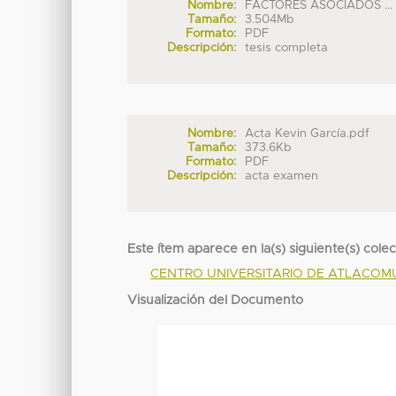
Nombre:
FACTORES ASOCIADOS ...
Tamaño:
3.504Mb
Formato:
PDF
Descripción:
tesis completa
Nombre:
Acta Kevin García.pdf
Tamaño:
373.6Kb
Formato:
PDF
Descripción:
acta examen
Este ítem aparece en la(s) siguiente(s) cole
CENTRO UNIVERSITARIO DE ATLACO
Visualización del Documento