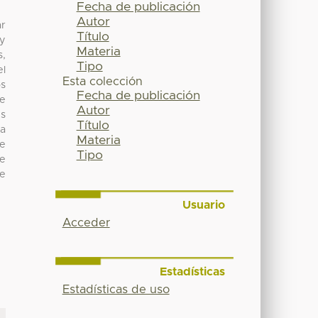
Fecha de publicación
Autor
ar
Título
 y
Materia
s,
Tipo
el
Esta colección
os
Fecha de publicación
de
Autor
es
Título
 a
Materia
te
Tipo
de
de
Usuario
Acceder
Estadísticas
Estadísticas de uso