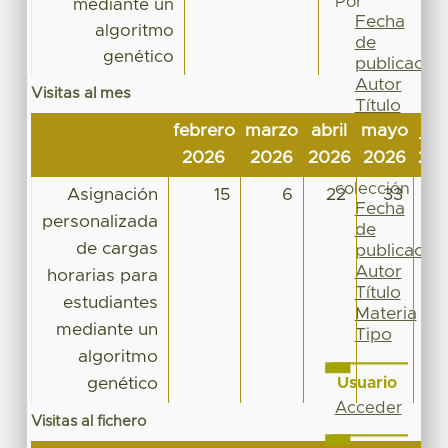
Por
mediante un
Fecha
algoritmo
de
genético
publicación
Autor
Visitas al mes
Título
Materia
febrero
marzo
abril
mayo
jun
Tipo
2026
2026
2026
2026
20
Esta
colección
Asignación
15
6
22
33
1
Fecha
personalizada
de
de cargas
publicación
Autor
horarias para
Título
estudiantes
Materia
mediante un
Tipo
algoritmo
genético
Usuario
Acceder
Visitas al fichero