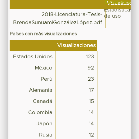
Estadísticas
Visualizacio
Estadísticas
2018-Licenciatura-Tesis-
11
de uso
BrendaSunuamiGonzálezLópez.pdf
Países con más visualizaciones
Visualizaciones
Estados Unidos
123
México
92
Perú
23
Alemania
17
Canadá
15
Colombia
14
Japón
14
Rusia
12