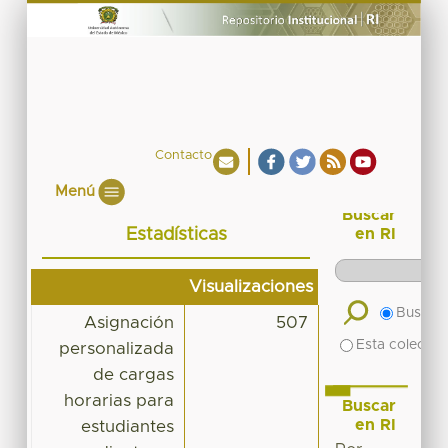
Contacto
Menú
Buscar
Estadísticas
en RI
Visualizaciones
Buscar 
Asignación
507
Esta colecció
personalizada
de cargas
horarias para
Buscar
en RI
estudiantes