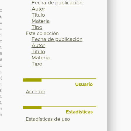
Fecha de publicación
Autor
to
Título
e,
Materia
ro
Tipo
io
Esta colección
es
Fecha de publicación
te
Autor
o.
Título
re
Materia
ia
Tipo
vó
os
n)
Usuario
al
zi
Acceder
o.
),
on
Estadísticas
on
Estadísticas de uso