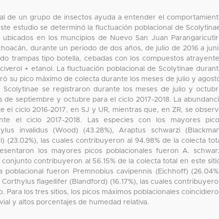
onal de un grupo de insectos ayuda a entender el comportamien
este estudio se determinó la fluctuación poblacional de Scolytina
, ubicados en los muncipios de Nuevo San Juan Parangaricuti
ichoacán, durante un periodo de dos años, de julio de 2016 a jun
ando trampas tipo botella, cebadas con los compuestos atrayent
iverol + etanol. La fluctuación poblacional de Scolytinae duran
ó su pico máximo de colecta durante los meses de julio y agost
 Scolytinae se registraron durante los meses de julio y octub
es de septiembre y octubre para el ciclo 2017-2018. La abundanc
e el ciclo 2016-2017, en SJ y UR, mientras que, en ZR, se obser
nte el ciclo 2017-2018. Las especies con los mayores pic
ylus invalidus (Wood) (43.28%), Araptus schwarzi (Blackma
 (23.02%), las cuales contribuyeron al 94.98% de la colecta tot
resentaron los mayores picos poblacionales fueron A. schwar
n conjunto contribuyeron al 56.15% de la colecta total en este siti
 poblacional fueron Premnobius cavipennis (Eichhoff) (26.04%
orthylus flagellifer (Blandford) (16.17%), las cuales contribuyer
io. Para los tres sitios, los picos máximos poblacionales coincidier
vial y altos porcentajes de humedad relativa.