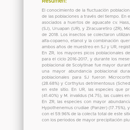
Resumen:
El conocimiento de la fluctuación poblaci
de las poblaciones a través del tiempo. En 
asociados a huertos de aguacate cv. Hass
(SJ), Uruapan (UR), y Ziracuaretiro (ZR), M
de 2018. Los insectos se colectaron utiliz
alfa-copaeno, etanol y la combinación querc
ambos años de muestreo en SJ y UR, registr
En ZR, los mayores picos poblacionales de
para el ciclo 2016-2017, y durante los mes
poblacional de Scolytinae fue mayor durant
una mayor abundancia poblacional dura
poblacionales para SJ fueron Microcorth
(28.68%) y Corthylus detrimentosus (Schedl)
en este sitio. En UR, las especies que p
(41.40%) y M. invalidus (14.75), las cuales e
En ZR, las especies con mayor abundancia
Hypothenemus crudiae (Panzer) (17.75%), y C
con el 59.96% de la colecta total de este sit
con los periodos de mayor precipitación plu