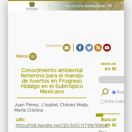
Contacto
Menú
Buscar
en RI
Conocimiento ambiental
femenino para el manejo
de huertos en Progreso
Hidalgo en el Subtrópico
Mexicano
Buscar 
Esta colecció
Juan Pérez, J Isabel
;
Chávez Mejía,
María Cristina
Buscar
URI:
en RI
http://hdl.handle.net/20.500.11799/99641