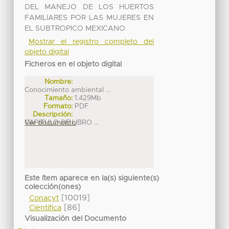
DEL MANEJO DE LOS HUERTOS
FAMILIARES POR LAS MUJERES EN
EL SUBTROPICO MEXICANO
Mostrar el registro completo del
objeto digital
Ficheros en el objeto digital
Nombre:
Conocimiento ambiental ...
Tamaño:
1.429Mb
Formato:
PDF
Descripción:
CAPITULO DE LIBRO ...
Ver documento
Este ítem aparece en la(s) siguiente(s)
colección(ones)
[10019]
Conacyt
[86]
Científica
Visualización del Documento