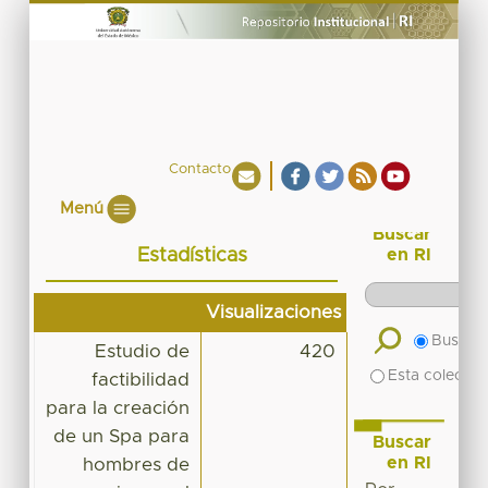
Contacto
Menú
Buscar
Estadísticas
en RI
Visualizaciones
Buscar 
Estudio de
420
Esta colecció
factibilidad
para la creación
de un Spa para
Buscar
en RI
hombres de