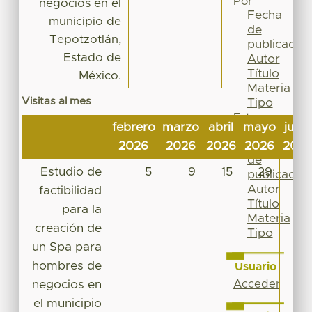
Por
negocios en el
Fecha
municipio de
de
Tepotzotlán,
publicación
Estado de
Autor
Título
México.
Materia
Visitas al mes
Tipo
Esta
febrero
marzo
abril
mayo
junio
colección
Fecha
2026
2026
2026
2026
202
de
Estudio de
5
9
15
29
10
publicación
Autor
factibilidad
Título
para la
Materia
creación de
Tipo
un Spa para
hombres de
Usuario
negocios en
Acceder
el municipio