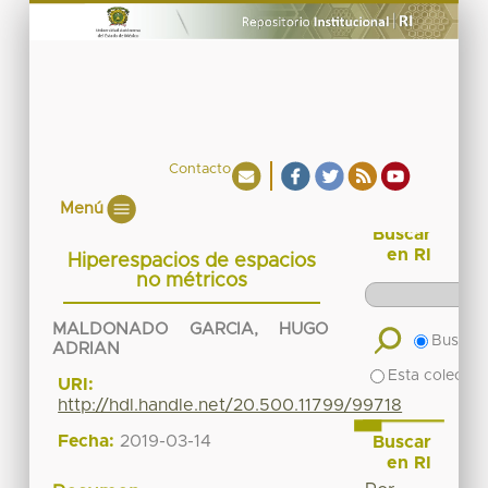
Contacto
Menú
Buscar
en RI
Hiperespacios de espacios
no métricos
MALDONADO GARCIA, HUGO
Buscar 
ADRIAN
Esta colecció
URI:
http://hdl.handle.net/20.500.11799/99718
Fecha:
2019-03-14
Buscar
en RI