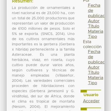
Por
Resumen:
Fecha
La producción de ornamentales a
de
nivel nacional es de 23,000 ha., con
publicación
un total de 25,000 productores que
Autor
representan un valor de producción
Título
de 6100 millones de pesos. Solo el
Materia
5% se exporta. (SNICS, 2014). Uno
Tipo
de los cultivos ornamentales más
Esta
importantes es la gerbera (Gerbera
colección
x hibrida) perteneciente a la familia
Fecha
Asteraceae. Es una planta
de
herbácea, vivaz, en roseta, cuyo
publicación
cultivo puede durar varios años,
Autor
según cultivares y técnicas de
Título
manejo empleadas (Villaseñor,
Materia
2004). Las variedades comerciales
Tipo
proceden de hibridaciones con
especies (Gerbera jamesonii y G.
Usuario
viridifolia), del sur de África, donde
Acceder
el clima es tropical de montaña
(Nesom, 2004). El mejoramiento