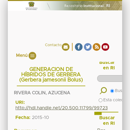
Contacto
Menú
Buscar
en RI
GENERACION DE
HÍBRIDOS DE GERBERA
(Gerbera jamesonii Bolus)
Buscar 
RIVERA COLIN, AZUCENA
Esta colecció
URI:
http://hdl.handle.net/20.500.11799/99723
Fecha:
2015-10
Buscar
en RI