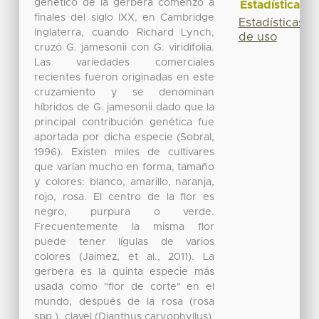
genético de la gerbera comenzó a
Estadísticas
finales del siglo IXX, en Cambridge
Estadísticas
Inglaterra, cuando Richard Lynch,
de uso
cruzó G. jamesonii con G. viridifolia.
Las variedades comerciales
recientes fueron originadas en este
cruzamiento y se denominan
híbridos de G. jamesonii dado que la
principal contribución genética fue
aportada por dicha especie (Sobral,
1996). Existen miles de cultivares
que varían mucho en forma, tamaño
y colores: blanco, amarillo, naranja,
rojo, rosa. El centro de la flor es
negro, purpura o verde.
Frecuentemente la misma flor
puede tener lígulas de varios
colores (Jaimez, et al., 2011). La
gerbera es la quinta especie más
usada como "flor de corte" en el
mundo, después de la rosa (rosa
spp.), clavel (Dianthus caryophyllus),