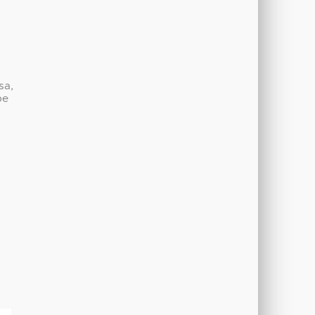
sa,
be