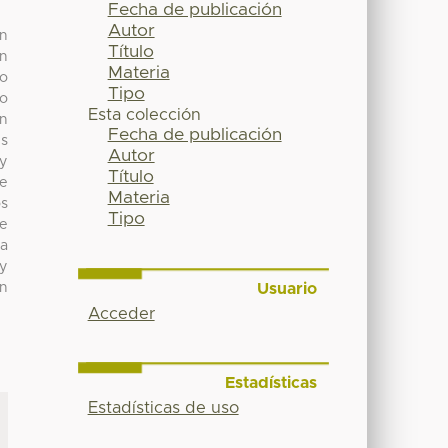
Fecha de publicación
Autor
an
Título
ón
Materia
vo
Tipo
to
Esta colección
ón
Fecha de publicación
es
Autor
 y
Título
 e
Materia
os
Tipo
de
la
 y
Usuario
on
Acceder
Estadísticas
Estadísticas de uso