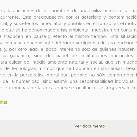
re a las acciones de los hombres de una civilización técnica, h
currente. Esta preocupación por el deterioro y contaminaci
ial, y sus efectos inmediatos y posibles en el futuro, es el moti
e lo que se ha denominado crisis ambiental, muestran en conjun
se traducen en causa y efecto al mismo tiempo. Esta situaci
nación y su concomitante deterioro vertiginoso de las condicion
s, y, por otro lado, el poco interés no sólo de quienes inducen
 su ganancia, sino del papel de instituciones nacionales
, para cuidar del medio ambiente natural y social, que en much
n de tecnologías, mismos que se traducen en las causas. Des
erte en la perspectiva moral que permite no sólo comprender 
na de la humanidad, sino asumir una responsabilidad individual
que en muchas de las ocasiones se ocultan o se tergiversan c
ital
Ver documento