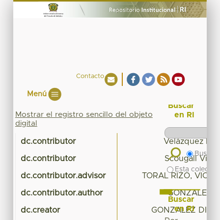
Contacto
Menú
Buscar
Mostrar el registro sencillo del objeto
en RI
digital
dc.contributor
Velázquez Enrí
Buscar 
dc.contributor
Scougall Vilchi
Esta colecció
dc.contributor.advisor
TORAL RIZO, VICTO
dc.contributor.author
GONZALEZ DI
Buscar
en RI
dc.creator
GONZALEZ DIAZ, 