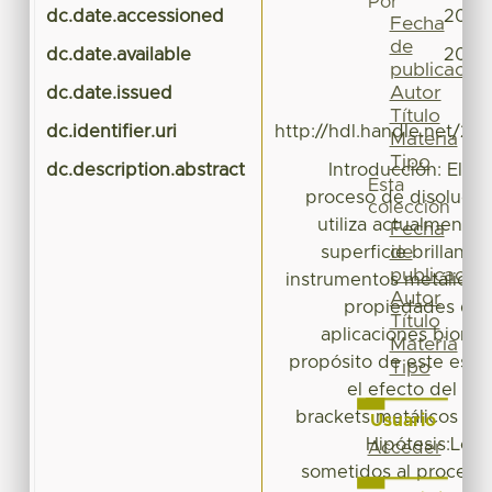
Por
dc.date.accessioned
2019-
Fecha
de
dc.date.available
2019-
publicación
Autor
dc.date.issued
Título
dc.identifier.uri
http://hdl.handle.net/20
Materia
Tipo
dc.description.abstract
Introducción: El el
Esta
proceso de disolució
colección
utiliza actualmente
Fecha
de
superficie brillante
publicación
instrumentos metálicos 
Autor
propiedades de t
Título
aplicaciones bioméd
Materia
propósito de este estud
Tipo
el efecto del ele
brackets metálicos en 
Usuario
Hipótesis:Los 
Acceder
sometidos al proceso 