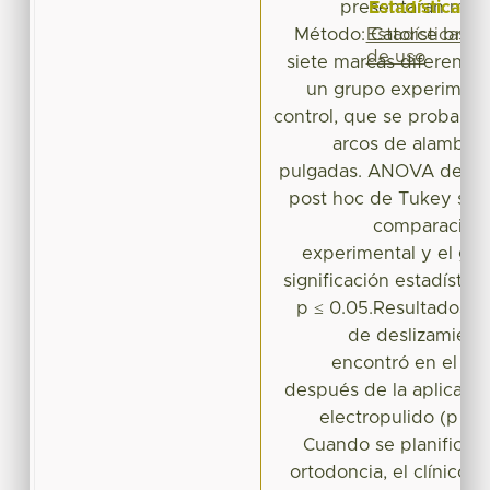
Estadísticas
presentaran mayo
Estadísticas
Método: Catorce brack
de uso
siete marcas diferentes
un grupo experiment
control, que se probaron
arcos de alambre 
pulgadas. ANOVA de una
post hoc de Tukey se a
comparacione
experimental y el gru
significación estadístic
p ≤ 0.05.Resultados: 
de deslizamien
encontró en el gr
después de la aplicaci
electropulido (p ≤ 0
Cuando se planifica 
ortodoncia, el clínico 