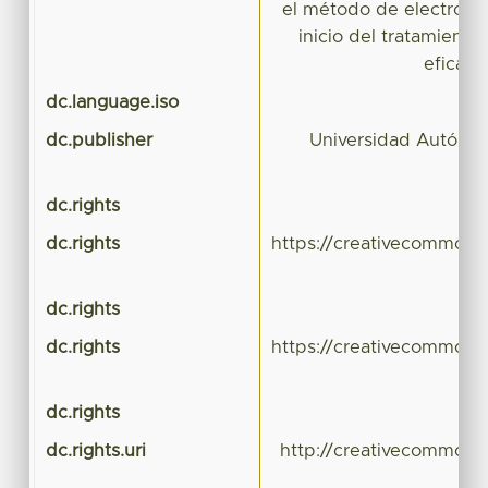
el método de electropu
inicio del tratamiento
eficaci
dc.language.iso
dc.publisher
Universidad Autóno
dc.rights
dc.rights
https://creativecommons.
dc.rights
dc.rights
https://creativecommons.
dc.rights
dc.rights.uri
http://creativecommons.