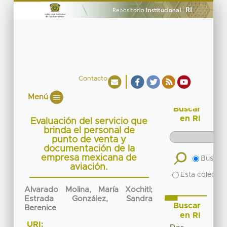
Contacto
Menú
Buscar
en RI
Evaluación del servicio que
brinda el personal de
punto de venta y
documentación de la
empresa mexicana de
Buscar 
aviación.
Esta colecció
Alvarado Molina, María Xochitl
;
Estrada González, Sandra
Buscar
Berenice
en RI
URI: