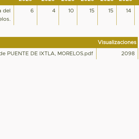
a del
6
4
10
15
15
14
elos.
Visualizaciones
ica de PUENTE DE IXTLA, MORELOS.pdf
2098