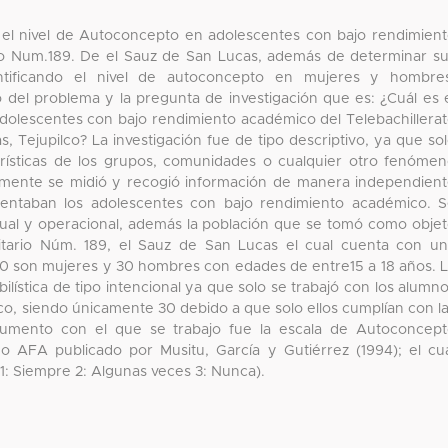
ir el nivel de Autoconcepto en adolescentes con bajo rendimien
rio Num.189. De el Sauz de San Lucas, además de determinar s
entificando el nivel de autoconcepto en mujeres y hombre
 del problema y la pregunta de investigación que es: ¿Cuál es 
dolescentes con bajo rendimiento académico del Telebachillera
 Tejupilco? La investigación fue de tipo descriptivo, ya que so
erísticas de los grupos, comunidades o cualquier otro fenóme
camente se midió y recogió información de manera independien
entaban los adolescentes con bajo rendimiento académico. 
tual y operacional, además la población que se tomó como obje
nitario Núm. 189, el Sauz de San Lucas el cual cuenta con u
 30 son mujeres y 30 hombres con edades de entre15 a 18 años. 
ilística de tipo intencional ya que solo se trabajó con los alumn
o, siendo únicamente 30 debido a que solo ellos cumplían con l
nstrumento con el que se trabajo fue la escala de Autoconcep
do AFA publicado por Musitu, García y Gutiérrez (1994); el cu
 (1: Siempre 2: Algunas veces 3: Nunca).