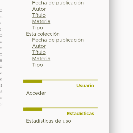
Fecha de publicación
Autor
to
Título
us
Materia
s.
Tipo
el
Esta colección
to
Fecha de publicación
lo
Autor
no
Título
te
Materia
Se
Tipo
to
na
La
Usuario
os
as
Acceder
to
al
Estadísticas
Estadísticas de uso