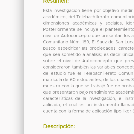
Resumen:
Esta investigación tiene por objetivo med
académico, del Telebachillerato comunita
dimensiones académicas y sociales, id
Posteriormente se incluye el planteamiento
nivel de Autoconcepto que presentan los a
Comunitario Núm. 189, El Sauz de San Lucas,
busco especificar las propiedades, caract
que sea sometido a análisis; es decir úni
sobre el nivel de Autoconcepto que pres
consideraron también las variables concep
de estudio fue el Telebachillerato Comu
matrícula de 60 estudiantes, de los cuales
muestra con la que se trabajó fue no probab
que presentaron bajo rendimiento académic
características de la investigación, el i
aplicada, el cual es un instrumento llama
cuenta con la forma de aplicación tipo liker
Descripción: