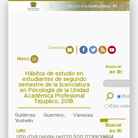
Contacto
Menú
Buscar
en RI
Hábitos de estudio en
estudiantes de segundo
semestre de la licenciatura
en Psicología de la Unidad
Académica Profesional
Buscar 
Tejupilco, 2018.
Esta colecció
Gutiérrez Guerrero, Vanessa
Yoshelin
Buscar
en RI
URI:
http://hdl.handle.net/20.500.11799/99814