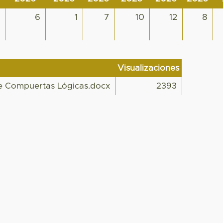
e
6
1
7
10
12
8
.
Visualizaciones
de Compuertas Lógicas.docx
2393