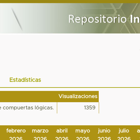
Estadísticas
Visualizaciones
e compuertas lógicas.
1359
febrero
marzo
abril
mayo
junio
julio
2026
2026
2026
2026
2026
2026