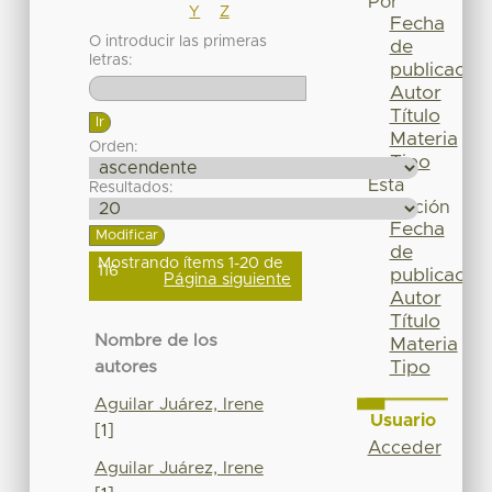
Por
Y
Z
Fecha
O introducir las primeras
de
letras:
publicación
Autor
Título
Materia
Orden:
Tipo
Esta
Resultados:
colección
Fecha
de
Mostrando ítems 1-20 de
116
publicación
Página siguiente
Autor
Título
Nombre de los
Materia
Tipo
autores
Aguilar Juárez, Irene
Usuario
[1]
Acceder
Aguilar Juárez, Irene