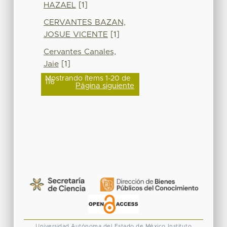
HAZAEL
[1]
CERVANTES BAZAN,
JOSUE VICENTE
[1]
Cervantes Canales,
Jaie
[1]
Mostrando ítems 1-20 de
116
Página siguiente
Universidad Autónoma del Estado de México
Instituto