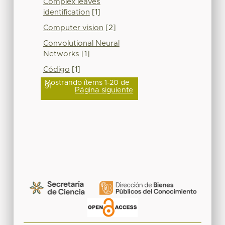
Complex leaves
identification
[1]
Computer vision
[2]
Convolutional Neural
Networks
[1]
Código
[1]
Mostrando ítems 1-20 de
91
Página siguiente