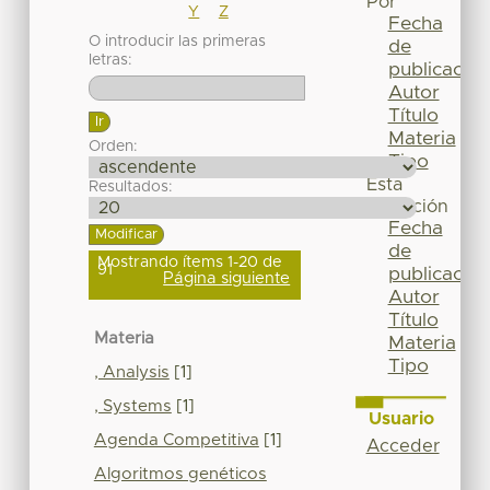
Por
Y
Z
Fecha
O introducir las primeras
de
letras:
publicación
Autor
Título
Materia
Orden:
Tipo
Esta
Resultados:
colección
Fecha
de
Mostrando ítems 1-20 de
91
publicación
Página siguiente
Autor
Título
Materia
Materia
Tipo
, Analysis
[1]
, Systems
[1]
Usuario
Agenda Competitiva
[1]
Acceder
Algoritmos genéticos