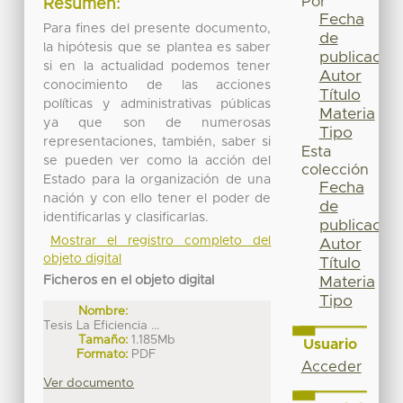
Por
Resumen:
Fecha
Para fines del presente documento,
de
la hipótesis que se plantea es saber
publicación
si en la actualidad podemos tener
Autor
conocimiento de las acciones
Título
políticas y administrativas públicas
Materia
ya que son de numerosas
Tipo
representaciones, también, saber si
Esta
se pueden ver como la acción del
colección
Estado para la organización de una
Fecha
nación y con ello tener el poder de
de
identificarlas y clasificarlas.
publicación
Mostrar el registro completo del
Autor
objeto digital
Título
Ficheros en el objeto digital
Materia
Tipo
Nombre:
Tesis La Eficiencia ...
Tamaño:
1.185Mb
Usuario
Formato:
PDF
Acceder
Ver documento