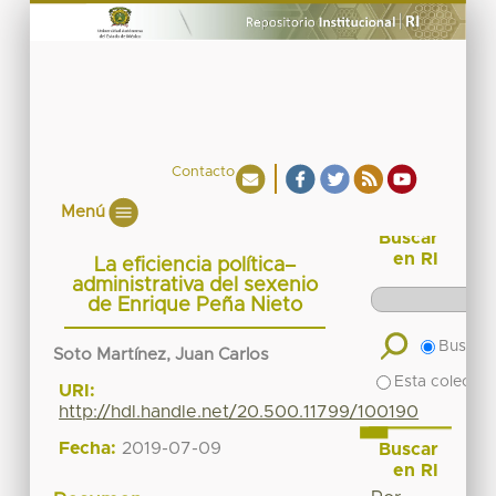
Contacto
Menú
Buscar
en RI
La eficiencia política–
administrativa del sexenio
de Enrique Peña Nieto
Buscar 
Soto Martínez, Juan Carlos
Esta colecció
URI:
http://hdl.handle.net/20.500.11799/100190
Fecha:
2019-07-09
Buscar
en RI