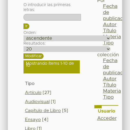
Por
O introducir las primeras
Fecha
letras:
de
publicación
Autor
Título
Orden:
Materia
Tipo
Resultados:
Esta
colección
Fecha
Mostrando ítems 1-10 de
10
de
publicación
Autor
Tipo
Título
Materia
Artículo
[27]
Tipo
Audiovisual
[1]
Capítulo de Libro
[5]
Usuario
Acceder
Ensayo
[4]
Libro
[1]