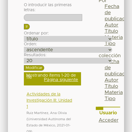
Por
O introducir las primeras
Fecha
letras:
de
publicación
Autor
Título
Ordenar por:
Materia
Tipo
Orden:
Esta
Resultados:
colección
Fecha
de
publicación
Mostrando ítems 1-20 de
116
Página siguiente
Autor
Título
Materia
Actividades de la
Tipo
Investigación III: Unidad
1
Usuario
Ruiz Martínez, Ana Olivia
(
Universidad Autónoma del
Acceder
Estado de México
,
2021-01-
09
)