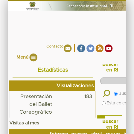
Contacto
Menú
Buscar
Estadísticas
en RI
Visualizaciones
Buscar 
Presentación
183
Esta colecció
del Ballet
Coreográfico
Buscar
Visitas al mes
en RI