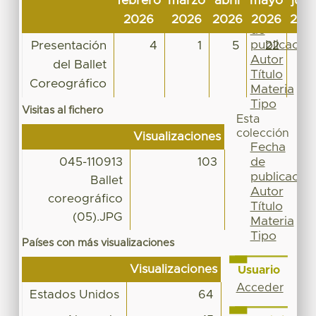
febrero
marzo
abril
mayo
juni
Por
Fecha
2026
2026
2026
2026
202
de
publicación
Presentación
4
1
5
22
Autor
del Ballet
Título
Coreográfico
Materia
Tipo
Visitas al fichero
Esta
colección
Visualizaciones
Fecha
de
045-110913
103
publicación
Ballet
Autor
coreográfico
Título
(05).JPG
Materia
Tipo
Países con más visualizaciones
Visualizaciones
Usuario
Acceder
Estados Unidos
64