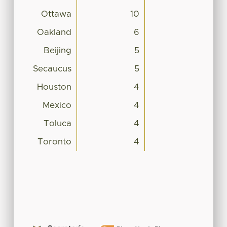
Ottawa
10
Oakland
6
Beijing
5
Secaucus
5
Houston
4
Mexico
4
Toluca
4
Toronto
4