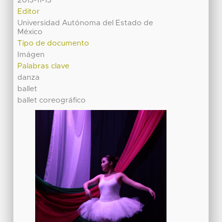
2013-11-13
Editor
Universidad Autónoma del Estado de
México
Tipo de documento
Imágen
Palabras clave
danza
ballet
ballet coreográfico