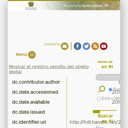
Contacto
Menú
Buscar
Mostrar el registro sencillo del objeto
en RI
digital
dc.contributor.author
DGC
Buscar 
dc.date.accessioned
2013-1
Esta colecció
dc.date.available
2013-1
dc.date.issued
Buscar
en RI
dc.identifier.uri
http://hdl.handle.net/20.