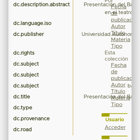
Por
dc.description.abstract
Presentación del Balle
Fecha
en el teatro E
de
publicación
dc.language.iso
Autor
Título
dc.publisher
Universidad Autónoma 
Materia
Tipo
Esta
dc.rights
colección
dc.subject
Fecha
de
dc.subject
publicación
Autor
dc.subject
balle
Título
dc.title
Presentación del Balle
Materia
Tipo
dc.type
dc.provenance
Usuario
Acceder
dc.road