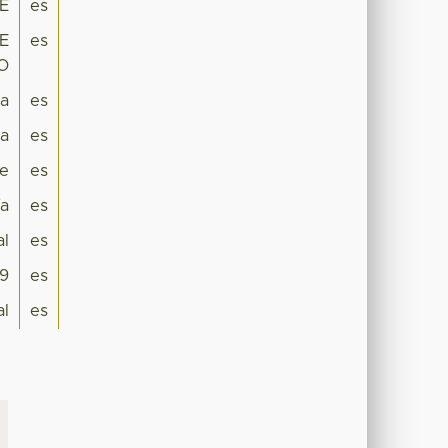
E
es
E
es
O
ra
es
a
es
e
es
ía
es
al
es
9
es
al
es