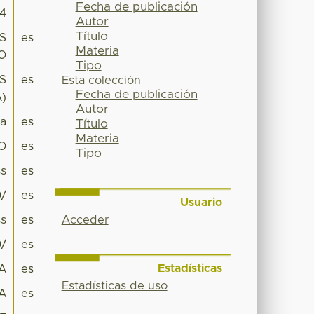
Fecha de publicación
34
Autor
Título
S
es
Materia
O
Tipo
S
es
Esta colección
Fecha de publicación
)
Autor
pa
es
Título
Materia
O
es
Tipo
s
es
0/
es
Usuario
Acceder
s
es
0/
es
Estadísticas
A
es
Estadísticas de uso
A
es