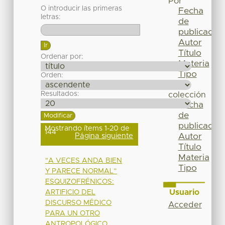
Por
O introducir las primeras
Fecha
letras:
de
publicación
Autor
Título
Ordenar por:
Materia
Tipo
Orden:
Esta
Resultados:
colección
Fecha
de
publicación
Mostrando ítems 1-20 de
144
Página siguiente
Autor
Título
Materia
"A VECES ANDA BIEN
Tipo
Y PARECE NORMAL”
ESQUIZOFRÉNICOS:
Usuario
ARTIFICIO DEL
DISCURSO MÉDICO
Acceder
PARA UN OTRO
ANTROPOLÓGICO