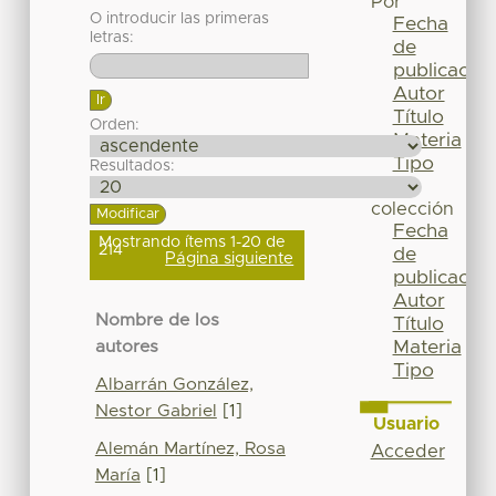
Por
O introducir las primeras
Fecha
letras:
de
publicación
Autor
Título
Orden:
Materia
Tipo
Resultados:
Esta
colección
Fecha
Mostrando ítems 1-20 de
214
de
Página siguiente
publicación
Autor
Nombre de los
Título
Materia
autores
Tipo
Albarrán González,
Nestor Gabriel
[1]
Usuario
Alemán Martínez, Rosa
Acceder
María
[1]