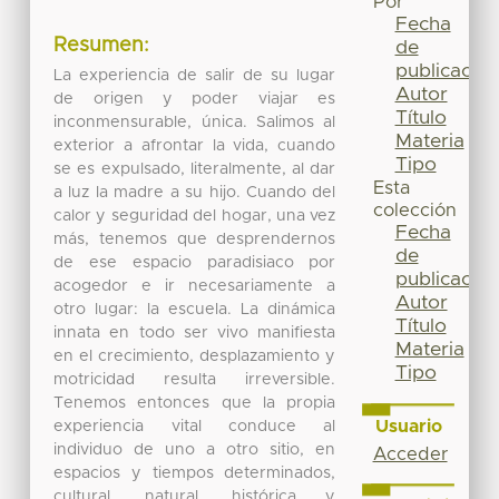
Por
Fecha
Resumen:
de
publicación
La experiencia de salir de su lugar
Autor
de origen y poder viajar es
Título
inconmensurable, única. Salimos al
Materia
exterior a afrontar la vida, cuando
Tipo
se es expulsado, literalmente, al dar
Esta
a luz la madre a su hijo. Cuando del
colección
calor y seguridad del hogar, una vez
Fecha
más, tenemos que desprendernos
de
de ese espacio paradisiaco por
publicación
acogedor e ir necesariamente a
Autor
otro lugar: la escuela. La dinámica
Título
innata en todo ser vivo manifiesta
Materia
en el crecimiento, desplazamiento y
Tipo
motricidad resulta irreversible.
Tenemos entonces que la propia
Usuario
experiencia vital conduce al
individuo de uno a otro sitio, en
Acceder
espacios y tiempos determinados,
cultural, natural, histórica y