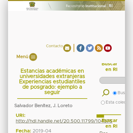
Contacto
Menú
Buscar
en RI
Estancias académicas en
universidades extranjeras
Experiencias estudiantiles
de posgrado: ejemplo a
seguir
Buscar 
Esta colecció
Salvador Benítez, J. Loreto
URI:
Buscar
http://hdl.handle.net/20.500.11799/104375
en RI
Fecha:
2019-04