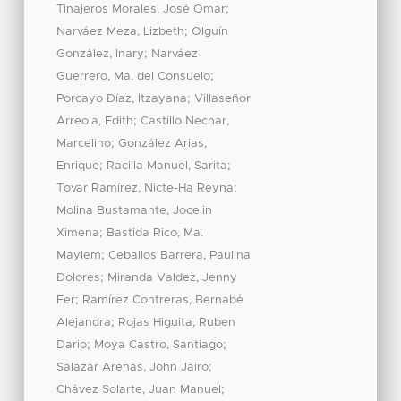
;
Tinajeros Morales, José Omar
;
Narváez Meza, Lizbeth
Olguín
;
González, Inary
Narváez
;
Guerrero, Ma. del Consuelo
;
Porcayo Díaz, Itzayana
Villaseñor
;
Arreola, Edith
Castillo Nechar,
;
Marcelino
González Arias,
;
;
Enrique
Racilla Manuel, Sarita
;
Tovar Ramírez, Nicte-Ha Reyna
Molina Bustamante, Jocelin
;
Ximena
Bastida Rico, Ma.
;
Maylem
Ceballos Barrera, Paulina
;
Dolores
Miranda Valdez, Jenny
;
Fer
Ramírez Contreras, Bernabé
;
Alejandra
Rojas Higuita, Ruben
;
;
Dario
Moya Castro, Santiago
;
Salazar Arenas, John Jairo
;
Chávez Solarte, Juan Manuel