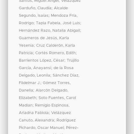
;
Santos, Miguel Ángel
Velázquez
;
Garduño, Claudia
Alcalde
;
Segundo, Isaías
Mendoza Fría,
;
;
Rodrigo
Tapia Fabela, José Luis
;
Hernández Razo, Natalia Abigail
Guarneros de Jesús, Karla
;
Yesenia
Cruz Calderón, Karla
;
;
Patricia
Cortés Romero, Edith
;
Barrientos López, César
Trujillo
;
García, Anayansi
de la Rosa
;
Delgado, Leonila
Sánchez Díaz,
;
Fildelmar J.
Gómez Torres,
;
Danelia
Alarcón Delgado,
;
Elizabeth
Soto Fuentes, Carol
;
Madian
Remigio Espinosa,
;
Ariadna Fabiola
Velázquez
;
Canuto, Alexandra
Rodríguez
;
Pichardo, Oscar Manuel
Pérez-