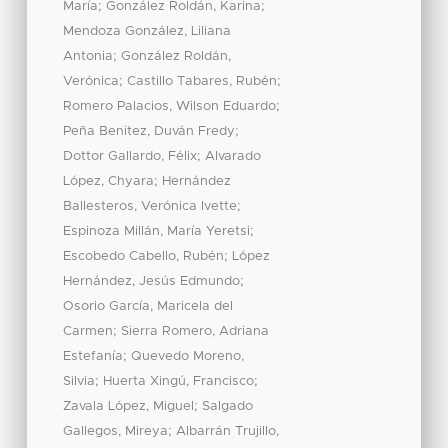
;
;
María
González Roldán, Karina
Mendoza González, Liliana
;
Antonia
González Roldán,
;
;
Verónica
Castillo Tabares, Rubén
;
Romero Palacios, Wilson Eduardo
;
Peña Benitez, Duván Fredy
;
Dottor Gallardo, Félix
Alvarado
;
López, Chyara
Hernández
;
Ballesteros, Verónica Ivette
;
Espinoza Millán, María Yeretsi
;
Escobedo Cabello, Rubén
López
;
Hernández, Jesús Edmundo
Osorio García, Maricela del
;
Carmen
Sierra Romero, Adriana
;
Estefanía
Quevedo Moreno,
;
;
Silvia
Huerta Xingú, Francisco
;
Zavala López, Miguel
Salgado
;
Gallegos, Mireya
Albarrán Trujillo,