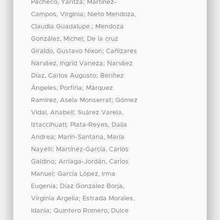
;
Pacheco, Yaritza
Martínez-
;
Campos, Virginia
Nieto Mendoza,
;
Claudia Guadalupe.
Mendoza
;
González, Michel
De la cruz
;
Giraldo, Gustavo Nixon
Cañizares
;
Narváez, Ingrid Vaneza
Narváez
;
Díaz, Carlos Augusto
Benítez
;
Ángeles, Porfiria
Márquez
;
Ramírez, Asela Monserrat
Gómez
;
Vidal, Anabell
Suárez Varela,
;
Iztaccíhuatl
Plata-Reyes, Dalia
;
Andrea
Marín-Santana, María
;
Nayelli
Martínez-García, Carlos
;
Galdino
Arriaga-Jordán, Carlos
;
Manuel
García López, Irma
;
Eugenia
Díaz González Borja,
;
Virginia Argelia
Estrada Morales,
;
Idania
Quintero Romero, Dulce