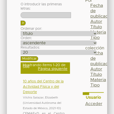
Por
O introducir las primeras
Fecha
letras:
de
publicación
Autor
Título
Ordenar por:
Materia
Tipo
Orden:
Esta
Resultados:
colección
Fecha
de
publicación
Mostrando ítems 1-20 de
566
Página siguiente
Autor
Título
Materia
10 años del Centro de la
Tipo
Actividad Física y del
Deporte
Usuario
Vilchis Salazar, Elizabeth
(
Universidad Autónoma del
Acceder
Estado de México
,
2021-10
)
CEMAFyD es el Centro