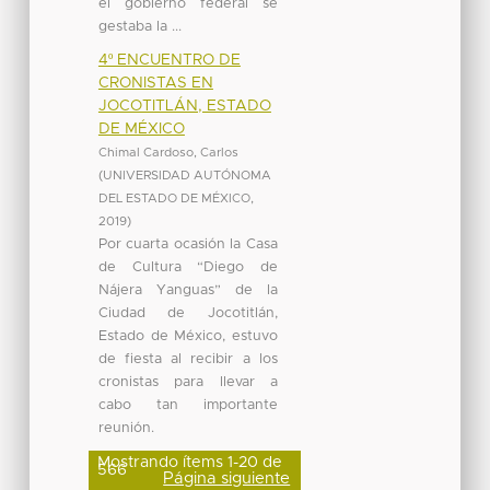
el gobierno federal se
gestaba la ...
4º ENCUENTRO DE
CRONISTAS EN
JOCOTITLÁN, ESTADO
DE MÉXICO
Chimal Cardoso, Carlos
(
UNIVERSIDAD AUTÓNOMA
DEL ESTADO DE MÉXICO
,
2019
)
Por cuarta ocasión la Casa
de Cultura “Diego de
Nájera Yanguas” de la
Ciudad de Jocotitlán,
Estado de México, estuvo
de fiesta al recibir a los
cronistas para llevar a
cabo tan importante
reunión.
Mostrando ítems 1-20 de
566
Página siguiente