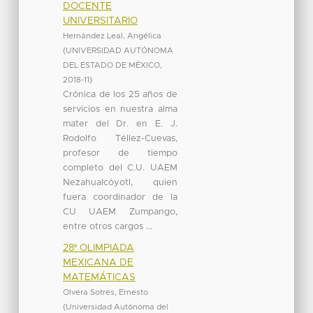
DOCENTE
UNIVERSITARIO
Hernández Leal, Angélica
(
UNIVERSIDAD AUTÓNOMA
DEL ESTADO DE MÉXICO
,
2018-11
)
Crónica de los 25 años de
servicios en nuestra alma
mater del Dr. en E. J.
Rodolfo Téllez-Cuevas,
profesor de tiempo
completo del C.U. UAEM
Nezahualcóyotl, quien
fuera coordinador de la
CU UAEM Zumpango,
entre otros cargos ...
28ª OLIMPIADA
MEXICANA DE
MATEMÁTICAS
Olvera Sotres, Ernesto
(
Universidad Autónoma del