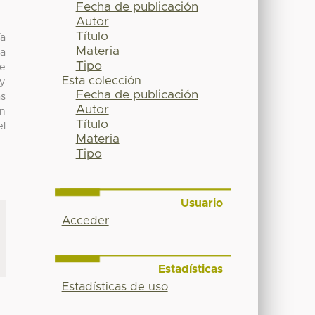
Fecha de publicación
Autor
Título
ía
Materia
ia
Tipo
Se
Esta colección
 y
Fecha de publicación
as
Autor
en
Título
el
Materia
Tipo
Usuario
Acceder
Estadísticas
Estadísticas de uso