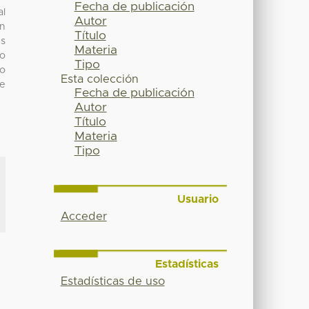
Fecha de publicación
al
Autor
en
Título
es
Materia
mo
Tipo
mo
Esta colección
de
Fecha de publicación
Autor
Título
Materia
Tipo
Usuario
Acceder
Estadísticas
Estadísticas de uso