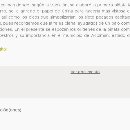
olman donde, según la tradición, se elaboró la primera piñata t
ro, se le agregó el papel de China para hacerla más vistosa 
 así como los picos que simbolizarían los siete pecados capital
os, pues recordemos que la fe es ciega, ayudados de un palo co
aciones. En el presente se esbozan los orígenes de la piñata co
cestros y su importancia en el municipio de Acolman, estado 
ital
Ver documento
cción(ones)