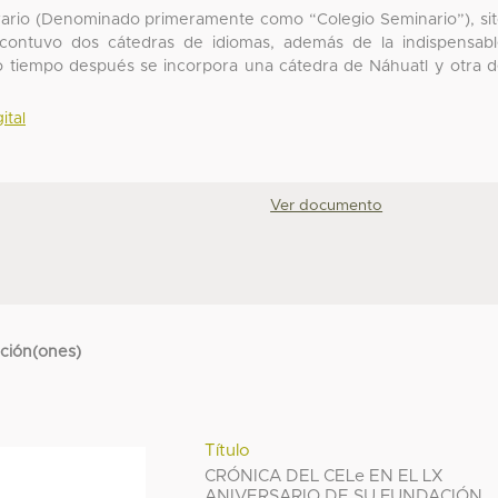
iterario (Denominado primeramente como “Colegio Seminario”), si
, contuvo dos cátedras de idiomas, además de la indispensab
co tiempo después se incorpora una cátedra de Náhuatl y otra 
ital
Ver documento
cción(ones)
Título
CRÓNICA DEL CELe EN EL LX
ANIVERSARIO DE SU FUNDACIÓN