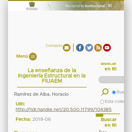
Contacto
Menú
Buscar
en RI
La enseñanza de la
Ingeniería Estructural en la
FIUAEM
Buscar 
Ramírez de Alba, Horacio
Esta colecció
URI:
http://hdl.handle.net/20.500.11799/104385
Fecha:
2019-06
Buscar
en RI