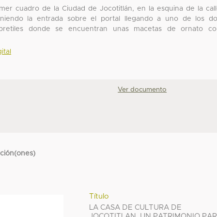
mer cuadro de la Ciudad de Jocotitlán, en la esquina de la cal
niendo la entrada sobre el portal llegando a uno de los d
 pretiles donde se encuentran unas macetas de ornato co
ital
Ver documento
cción(ones)
Título
LA CASA DE CULTURA DE
JOCOTITLAN, UN PATRIMONIO PA