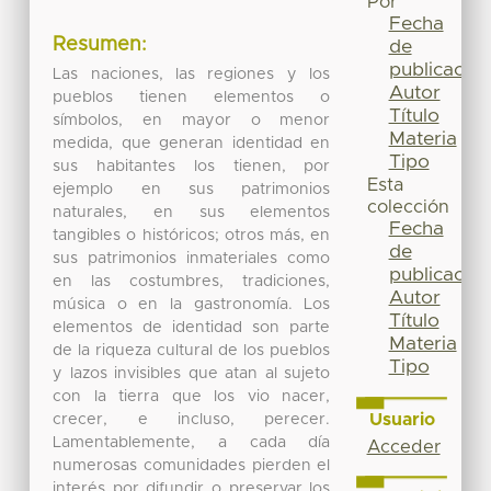
Por
Fecha
Resumen:
de
publicación
Las naciones, las regiones y los
Autor
pueblos tienen elementos o
Título
símbolos, en mayor o menor
Materia
medida, que generan identidad en
Tipo
sus habitantes los tienen, por
Esta
ejemplo en sus patrimonios
colección
naturales, en sus elementos
Fecha
tangibles o históricos; otros más, en
de
sus patrimonios inmateriales como
publicación
en las costumbres, tradiciones,
Autor
música o en la gastronomía. Los
Título
elementos de identidad son parte
Materia
de la riqueza cultural de los pueblos
Tipo
y lazos invisibles que atan al sujeto
con la tierra que los vio nacer,
Usuario
crecer, e incluso, perecer.
Lamentablemente, a cada día
Acceder
numerosas comunidades pierden el
interés por difundir o preservar los