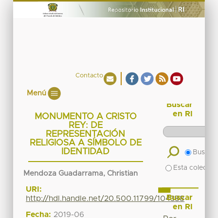
Contacto
Menú
Buscar
en RI
MONUMENTO A CRISTO
REY: DE
REPRESENTACIÓN
RELIGIOSA A SÍMBOLO DE
IDENTIDAD
Buscar 
Esta colecció
Mendoza Guadarrama, Christian
URI:
Buscar
http://hdl.handle.net/20.500.11799/104388
en RI
Fecha:
2019-06