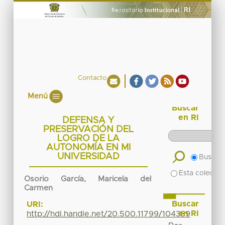
Contacto
Menú
Buscar
en RI
DEFENSA Y
PRESERVACIÓN DEL
LOGRO DE LA
AUTONOMÍA EN MI
UNIVERSIDAD
Buscar 
Esta colecció
Osorio García, Maricela del
Carmen
Buscar
URI:
en RI
http://hdl.handle.net/20.500.11799/104389